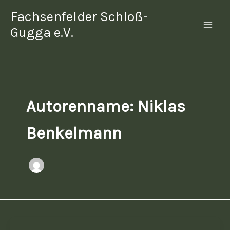
Zum
Fachsenfelder Schloß-
Inhalt
Gugga e.V.
Mai
springen
Men
Autorenname: Niklas
Benkelmann